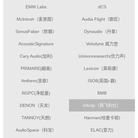
EMM Labs
dCS
Mclntosh（麦景图）
Audia Flight（歌匠）
SonusFaber（势霸）
Dynaudio（丹拿）
AcousticSignature
Velodyne 威力登
Cary Audio(加利)
Unisonresearch(优力声)
PRIMARE(翩美)
Lexicon（莱斯康）
Anthem(圣歌）
ISO8(英国i-霸)
RGPC(净能量)
BMB
DENON（天龙）
lnfinity（燕飞利仕）
TANNOY(天朗)
Harman(哈曼卡顿)
AudioSpace（科宝）
ELAC(意力)