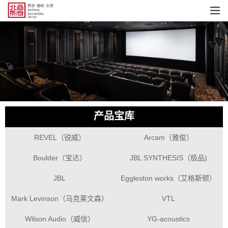
产品宝库
REVEL（锐威）
Arcam（雅俊）
Boulder（宝达）
JBL SYNTHESIS（极品)
JBL
Eggleston works（艾格斯顿）
Mark Levinson（马克莱文森）
VTL
Wilson Audio（威信）
YG-acoustics