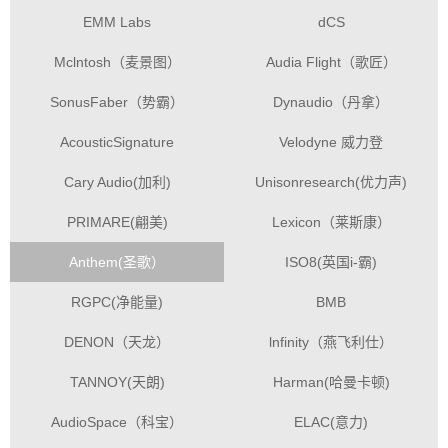
EMM Labs
dCS
Mclntosh（麦景图）
Audia Flight（歌匠）
SonusFaber（势霸）
Dynaudio（丹拿）
AcousticSignature
Velodyne 威力登
Cary Audio(加利)
Unisonresearch(优力声)
PRIMARE(翩美)
Lexicon（莱斯康）
Anthem(圣歌）
ISO8(英国i-霸)
RGPC(净能量)
BMB
DENON（天龙）
lnfinity（燕飞利仕）
TANNOY(天朗)
Harman(哈曼卡顿)
AudioSpace（科宝）
ELAC(意力)