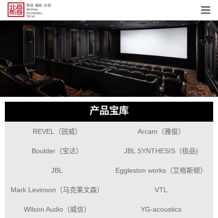
产品宝库
REVEL（锐威）
Arcam（雅俊）
Boulder（宝达）
JBL SYNTHESIS（极品)
JBL
Eggleston works（艾格斯顿）
Mark Levinson（马克莱文森）
VTL
Wilson Audio（威信）
YG-acoustics