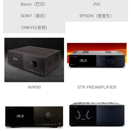
Barco（巴可）
JVC
SONY（索尼）
EPSON（爱普生）
ONKYO(安桥)
AVM90
STR PREAMPLIFIER