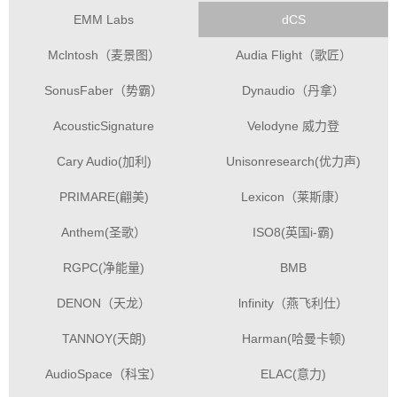
EMM Labs
dCS
Mclntosh（麦景图）
Audia Flight（歌匠）
SonusFaber（势霸）
Dynaudio（丹拿）
AcousticSignature
Velodyne 威力登
Cary Audio(加利)
Unisonresearch(优力声)
PRIMARE(翩美)
Lexicon（莱斯康）
Anthem(圣歌）
ISO8(英国i-霸)
RGPC(净能量)
BMB
DENON（天龙）
lnfinity（燕飞利仕）
TANNOY(天朗)
Harman(哈曼卡顿)
AudioSpace（科宝）
ELAC(意力)