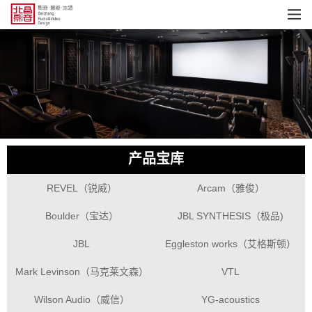
产品宝库
REVEL（锐威）
Arcam（雅俊）
Boulder（宝达）
JBL SYNTHESIS（极品)
JBL
Eggleston works（艾格斯顿）
Mark Levinson（马克莱文森）
VTL
Wilson Audio（威信）
YG-acoustics