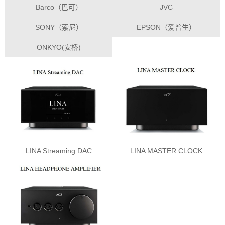
Barco（巴可）
JVC
SONY（索尼）
EPSON（爱普生）
ONKYO(安桥)
LINA Streaming DAC
LINA MASTER CLOCK