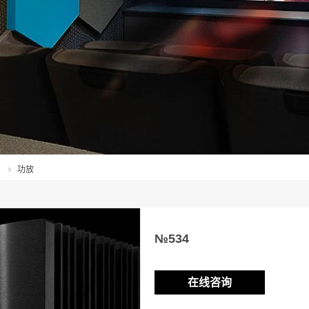
）
功放
№534
在线咨询