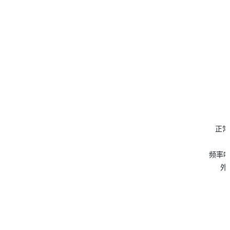
灵
正常阻
频率响应:
外