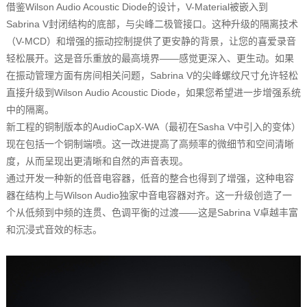
借鉴Wilson Audio Acoustic Diode的设计，V-Material被嵌入到
Sabrina V封闭结构的底部，与尖峰二极管接口。这种升级的隔离技术
（V-MCD）和增强的振动控制提供了更安静的背景，让您的喜爱录音
轻松展开。这是音乐重放的最高境界——感觉更深入、更生动。如果
在振动管理方面有房间相关问题，Sabrina V的尖峰螺纹尺寸允许轻松
直接升级到Wilson Audio Acoustic Diode，如果您希望进一步增强系统
中的隔离。
新工程的铜制版本的AudioCapX-WA（最初在Sasha V中引入的变体）
现在包括一个铜制端喷。这一改进提高了高频率的微细节和空间清晰
度，从而呈现出更清晰和自然的声音表现。
通过开发一种新的低音电容器，低音的整合也得到了增强，这种电容
器在结构上与Wilson Audio独家中音电容器对齐。这一升级创造了一
个从低频到中频的连贯、色调平衡的过渡——这是Sabrina V卓越丰富
和沉浸式音效的标志。