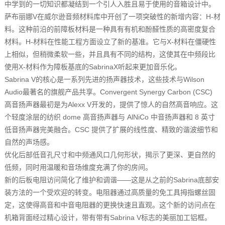
中学到的一切知识都凝结到一个引人入胜且易于使用的音箱设计中。
萨布丽娜V在威尔逊音频材料库中开创了一项突破性的新增内容：H-材
料。这种前沿的前障板材料是一种具有有机和酚醛性质的高密度复合
材料。H-材料在性能工程方面设立了新的基准。它与X-材料在僵硬性
上相似，但稍微柔软一些，并且具有不同的结构，这使其在中频段比
使用X-材料作为障板基底的SabrinaX听起来更加音乐化。
Sabrina V的核心是一系列先进的扬声器技术，这些技术与Wilson
Audio最著名的旗舰产品共享。Convergent Synergy Carbon (CSC)
高音扬声器最初是为Alexx V开发的，提供了惊人的自然高音响应。这
个轻度涂层的纺织 dome 高音扬声器与 AlNiCo 中音扬声器和 8 英寸
低音扬声器完美融合。CSC 提供了扩展的线性度、精致的谐波细节和
自然的声场感。
优化后部低音孔尺寸和中频通风口几何形状，揭示了更深、更自然的
低频，同时用温暖和音场维度充满了你的房间。
新的后板电阻访问简化了维护和调谐——这是从之前的Sabrina底部安
装方法的一个受欢迎的转变。电阻器通过高质量的免工具拇指螺丝固
定，这使得高音和中音电阻器的更换快速且直观。这个新的访问点在
机箱背面经过精心设计，带有带有Sabrina V标志的美丽加工铝框。