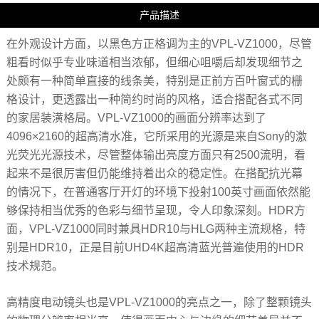
产品描述
在外观设计方面，以黑色方正格调为主的VPL-VZ1000，尽管
粗看时似乎专业味道相当浓郁，但细心咀嚼后却发现细节之
处颇有一种简单直接的线条美，特别是正前方百叶窗式的栅
格设计，更透露出一种简约时尚的风格，适合搭配各式不同
的家居装潢格局。VPL-VZ1000的画面分辨率达到了
4096×2160的超高清水准，它所采用的光源是来自Sony的激
光荧光光源技术，尽管整体输出亮度方面只有2500流明，看
起来不是很厉害但仍能维持着出众的稳定性。在搭配抗光幕
的情况下，在普通客厅开灯的环境下投射100英寸画面依然能
够保持相当优秀的色彩与细节呈现，令人印象深刻。HDR方
面，VPL-VZ1000同时兼具HDR10与HLG两种主流规格，特
别是HDR10，正是目前UHD4K超高清蓝光普遍使用的HDR
技术规范。
高精度电动镜头也是VPL-VZ1000的亮点之一，除了整颗镜头