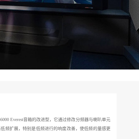
同厂DD66000 Everest音箱的改进型，它通过修改分频器与喇叭单元
高低频扩展，特别是低频进行的响度改善，使低频的量感更