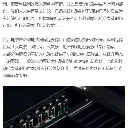
制，而音量控制这看来简单的事情，其实是音响电路中最有学问的部
份，我们未来会再另文讨论。虽然前级电路能将讯源的讯号拷贝成为
有足够电压的讯号，但微弱的电流还是不足以推动低阻抗重负载的扬
声器，所以还需要「电流增益」。
负责电流增益的电路同样是要拷贝由前面前级输出的讯号，但却是拷
贝成「大电流」的讯号，也就是一般所谓的后级或是「功率功放」；
大部分的情况功率扩大电路也提供了小幅度的电压增益，以提升动态
上的表现。一般说来功率扩大电路能输出愈大的电流愈佳，也愈能推
动重负载的扬声器(阻抗愈低负载愈重)，尤其是扬声器的阻抗是会随
频率而改变的。