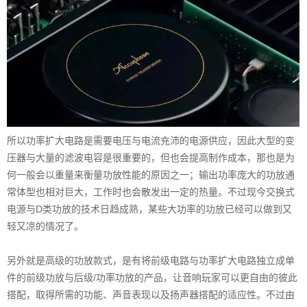
所以功率扩大电路是需要电压与电流充沛的电源供应，因此大型的变
压器与大量的滤波电容是很重要的，但也会提高制作成本，那也是为
何一般会以重量来衡量功放性能的原因之一；输出功率庞大的功放通
常体型也相对巨大，工作时也会散发出一定的热量。不过现今交换式
电源与D类功放的技术日趋成熟，某些大功率的功放已经可以做到又
轻又凉的情况了。
另外就是高级的功放款式，是有将前级电路与功率扩大电路独立成单
件的前级功放与后级/功率功放的产品，让音响玩家可以更自由的彼此
搭配，取得所需的功能、声音表现以及扬声器搭配的适应性。不过由