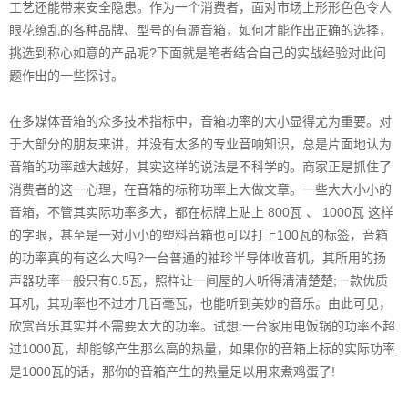
工艺还能带来安全隐患。作为一个消费者，面对市场上形形色色令人
眼花缭乱的各种品牌、型号的有源音箱，如何才能作出正确的选择，
挑选到称心如意的产品呢?下面就是笔者结合自己的实战经验对此问
题作出的一些探讨。
在多媒体音箱的众多技术指标中，音箱功率的大小显得尤为重要。对
于大部分的朋友来讲，并没有太多的专业音响知识，总是片面地认为
音箱的功率越大越好，其实这样的说法是不科学的。商家正是抓住了
消费者的这一心理，在音箱的标称功率上大做文章。一些大大小小的
音箱，不管其实际功率多大，都在标牌上贴上 800瓦 、 1000瓦 这样
的字眼，甚至是一对小小的塑料音箱也可以打上100瓦的标签，音箱
的功率真的有这么大吗?一台普通的袖珍半导体收音机，其所用的扬
声器功率一般只有0.5瓦，照样让一间屋的人听得清清楚楚;一款优质
耳机，其功率也不过才几百毫瓦，也能听到美妙的音乐。由此可见，
欣赏音乐其实并不需要太大的功率。试想:一台家用电饭锅的功率不超
过1000瓦，却能够产生那么高的热量，如果你的音箱上标的实际功率
是1000瓦的话，那你的音箱产生的热量足以用来煮鸡蛋了!