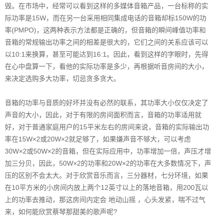
毁。在市场中，经常可以看到这样的多媒体音箱产品，一台标称的实
际功率是15W，而在另一台采用相同集成电话的音箱却标150W的功
率(PMPO)，这两种表示方法都是正确的，但音箱的瞬间峰值功率和
音箱的常规输出功率之间的相差是很大的，它们之间的关系应该可以
以10:1来换算，甚至可能达到16:1。因此，看到这样的字眼时，先得
在心中盘算一下，看他的实际功率是多少，再根据听音房间的大小，
来决定选购多大功率，切忌贪多贪大。
音箱的功率与音质的好坏并没有必然的联系，其功率大小仅仅决定了
声音的大小，因此，对于有限的房间面积而言，音箱的功率适用就
好，对于普通家庭用户的15平米左右的房间来说，音箱的实际输出功
率在15W×2或20W×2就足够了，如果嫌声音不够大，可以考虑
30W×2或50W×2的音箱，但在实际应用中，功率增加一倍，声压才增
加三分贝，因此，50W×2的功率和20W×2的功率在大多数情况下，声
压的区别不会太大。对于欣赏音乐而言，三分器材，七分环境，如果
在10平方米的小房间内放上两个12英寸以上的落地音箱，用200瓦以
上的功率去推动，那这房间内定会 地动山摇 ，心头发紧，喘不过气
来，如何能欣赏蔡琴那甜美的歌声呢?