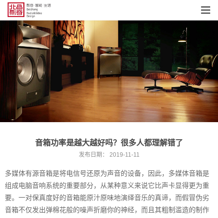
音箱功率是越大越好吗？很多人都理解错了
发布日期：
2019-11-11
多媒体有源音箱是将电信号还原为声音的设备，因此，多媒体音箱是
组成电脑音响系统的重要部分，从某种意义来说它比声卡显得更为重
要。一对保真度好的音箱能原汁原味地演绎音乐的真谛，而假冒伪劣
音箱不仅发出弹棉花般的噪声折磨你的神经，而且其粗制滥造的制作