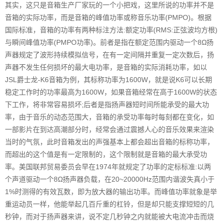
其实，这只是音箱生产厂家玩的一个小把戏，这里所说的功率并不是
音箱的实际功率，而是音箱的峰值功率或称音乐功率(PMPO)。根据
国际标准，音箱的功率有两种标注方法:额定功率(RMS:正弦波均方根)
与瞬间峰值功率(PMPO功率)。前者是指在额定范围内驱动一个8Ω扬
声器规定了波形持续模拟信号，在有一定间隔并重复一定次数后，扬
声器不发生任何损坏的最大电功率，是音箱的实际消耗功率，如以
JSL爵士龙-K6音箱为例，其标称功率为1600W，就是说K6可以长期
稳定工作时的功率最高为1600W，如果音箱经常在高于1600W的状态
下工作，将非常容易损坏;后者是指扬声器短时间所能承受的最大功
率，由于音乐的动态范围大，音箱的承受功率每时每刻都在变化，如
一部影片在到达高潮部分时，经常会通过震撼人心的音乐效果来渲染
当时的气氛，此时音箱发出的声强基本上都会超出音箱的标称功率，
而超出的这个值是有一定限制的，这个限制就是音箱的最大承受功
率。美国联邦贸易委员会早在1974年就规定了功率的定标标准:以两
个声道驱动一个8Ω扬声器负载，在20~20000Hz范围内谐波失真小于
1%时测得的有效瓦数，即为放大器的输出功率。而峰值功率就象是举
重运动员一样，他能举起几百斤重的杠铃，但是却只能支撑短短的几
秒钟，而对于扬声器来讲，说不定几秒钟之内就能被大电流冲击而烧