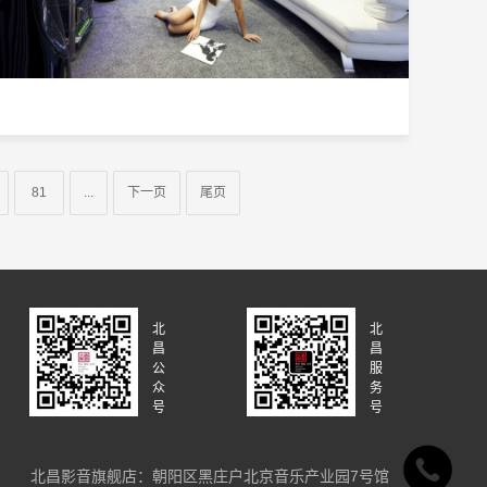
81
...
下一页
尾页
北
北
昌
昌
公
服
众
务
号
号
北昌影音旗舰店：朝阳区黑庄户北京音乐产业园7号馆