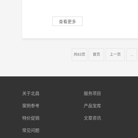
查看更多
共83页
首页
上一页
...
关于北昌
服务项目
案例参考
产品宝库
特价促销
文章资讯
常见问题